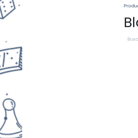
Produ
B