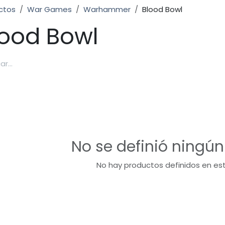
ctos
War Games
Warhammer
Blood Bowl
lood Bowl
No se definió ningú
No hay productos definidos en es