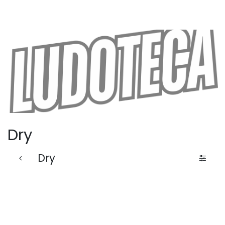
Dry
Dry