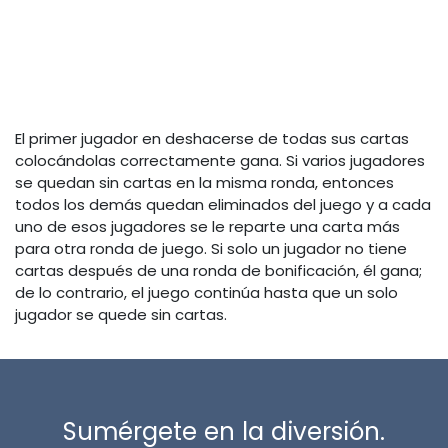
El primer jugador en deshacerse de todas sus cartas
colocándolas correctamente gana. Si varios jugadores
se quedan sin cartas en la misma ronda, entonces
todos los demás quedan eliminados del juego y a cada
uno de esos jugadores se le reparte una carta más
para otra ronda de juego. Si solo un jugador no tiene
cartas después de una ronda de bonificación, él gana;
de lo contrario, el juego continúa hasta que un solo
jugador se quede sin cartas.
Sumérgete en la diversión.