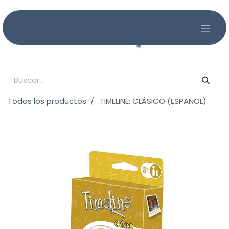
Ir al contenido
Todos los productos
.TIMELINE: CLÁSICO (ESPAÑOL)