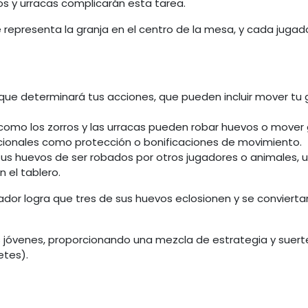
os y urracas complicarán esta tarea.
 representa la granja en el centro de la mesa, y cada jugado
o que determinará tus acciones, que pueden incluir mover tu g
como los zorros y las urracas pueden robar huevos o mover g
cionales como protección o bonificaciones de movimiento.
us huevos de ser robados por otros jugadores o animales, ut
 el tablero.
gador logra que tres de sus huevos eclosionen y se convierta
es jóvenes, proporcionando una mezcla de estrategia y suer
etes
)​.